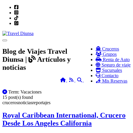
Toggle navigation
Cruceros
Blog de Viajes Travel
Grupos
Diunsa |
Artículos y
Renta de Auto
Seguro de viaje
noticias
Sucursales
Contacto
Home
RSS
Search
Mis Reservas
All Posts
Term: Vacaciones
15 post(s) found
cruceros
noticias
reportajes
Royal Caribbean International, Crucero
Desde Los Angeles California