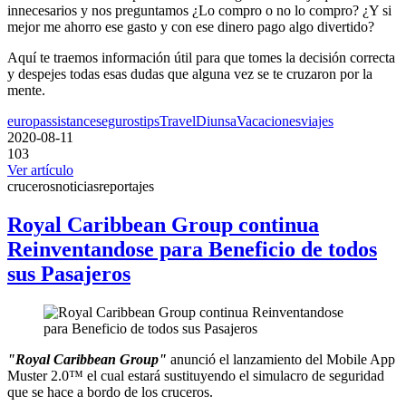
innecesarios y nos preguntamos ¿Lo compro o no lo compro? ¿Y si
mejor me ahorro ese gasto y con ese dinero pago algo divertido?
Aquí te traemos información útil para que tomes la decisión correcta
y despejes todas esas dudas que alguna vez se te cruzaron por la
mente.
europassistance
seguros
tips
TravelDiunsa
Vacaciones
viajes
2020-08-11
103
Ver artículo
cruceros
noticias
reportajes
Royal Caribbean Group continua
Reinventandose para Beneficio de todos
sus Pasajeros
"Royal Caribbean Group"
anunció el lanzamiento del Mobile App
Muster 2.0™ el cual estará sustituyendo el simulacro de seguridad
que se hace a bordo de los cruceros.