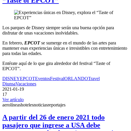
“Taste of EPCOT”
Los parques de Disney siempre serán una buena opción para
disfrutar de unas vacaciones inolvidables.
En febrero,
EPCOT
se sumerge en el mundo de las artes para
mantener esas experiencias únicas e irresistibles con entretenimiento
para todas las edades.
Entérate aquí de lo que gira alrededor del festival “Taste of
EPCOT”.
DISNEY
EPCOT
Eventos
Festival
ORLANDO
Travel
Diunsa
Vacaciones
2021-01-19
17
Ver artículo
aerolíneas
hoteles
noticias
reportajes
A partir del 26 de enero 2021 todo
pasajero que ingrese a USA debe