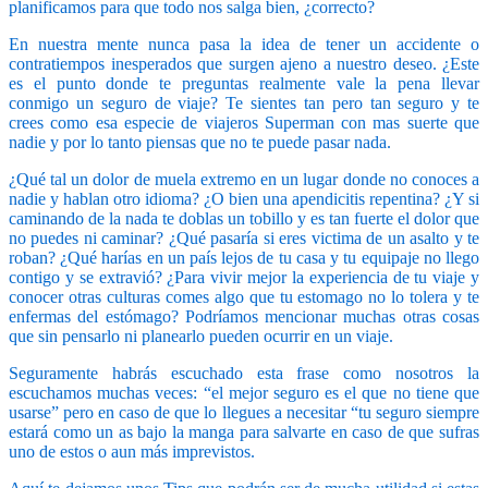
planificamos para que todo nos salga bien, ¿correcto?
En nuestra mente nunca pasa la idea de tener un accidente o
contratiempos inesperados que surgen ajeno a nuestro deseo. ¿Este
es el punto donde te preguntas realmente vale la pena llevar
conmigo un seguro de viaje? Te sientes tan pero tan seguro y te
crees como esa especie de viajeros Superman con mas suerte que
nadie y por lo tanto piensas que no te puede pasar nada.
¿Qué tal un dolor de muela extremo en un lugar donde no conoces a
nadie y hablan otro idioma? ¿O bien una apendicitis repentina? ¿Y si
caminando de la nada te doblas un tobillo y es tan fuerte el dolor que
no puedes ni caminar? ¿Qué pasaría si eres victima de un asalto y te
roban? ¿Qué harías en un país lejos de tu casa y tu equipaje no llego
contigo y se extravió? ¿Para vivir mejor la experiencia de tu viaje y
conocer otras culturas comes algo que tu estomago no lo tolera y te
enfermas del estómago? Podríamos mencionar muchas otras cosas
que sin pensarlo ni planearlo pueden ocurrir en un viaje.
Seguramente habrás escuchado esta frase como nosotros la
escuchamos muchas veces: “el mejor seguro es el que no tiene que
usarse” pero en caso de que lo llegues a necesitar “tu seguro siempre
estará como un as bajo la manga para salvarte en caso de que sufras
uno de estos o aun más imprevistos.