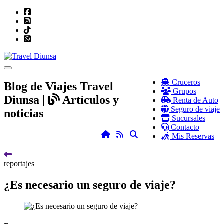
Toggle navigation
Cruceros
Blog de Viajes Travel
Grupos
Diunsa |
Artículos y
Renta de Auto
Seguro de viaje
noticias
Sucursales
Contacto
Home
RSS
Search
Mis Reservas
reportajes
¿Es necesario un seguro de viaje?