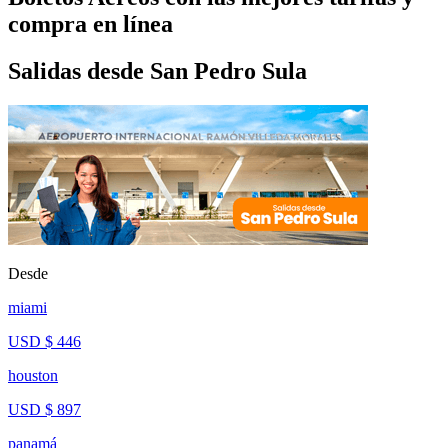
compra en línea
Salidas desde San Pedro Sula
Desde
miami
USD $ 446
houston
USD $ 897
panamá