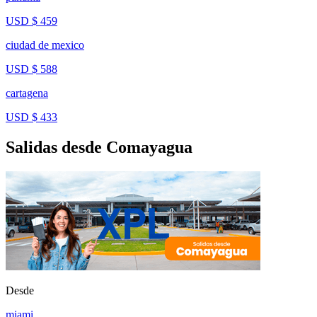
USD $ 459
ciudad de mexico
USD $ 588
cartagena
USD $ 433
Salidas desde Comayagua
Desde
miami