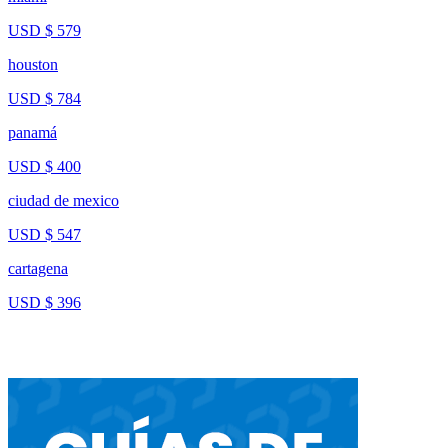
USD $ 579
houston
USD $ 784
panamá
USD $ 400
ciudad de mexico
USD $ 547
cartagena
USD $ 396