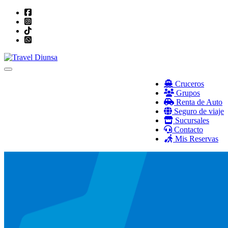
Toggle navigation
Cruceros
Grupos
Renta de Auto
Seguro de viaje
Sucursales
Contacto
Mis Reservas