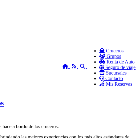
Cruceros
Grupos
Renta de Auto
Home
RSS
Search
Seguro de viaje
Sucursales
Contacto
Mis Reservas
os
 hace a bordo de los cruceros.
 brindando las mejores experiencias con los más altos estándares de