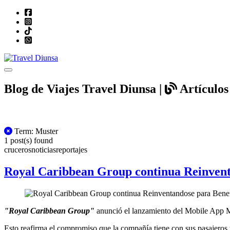
Toggle navigation
Blog de Viajes Travel Diunsa |
Artículos 
All Posts
Term: Muster
1 post(s) found
cruceros
noticias
reportajes
Royal Caribbean Group continua Reinventa
"Royal Caribbean Group"
anunció el lanzamiento del Mobile App Mu
Esto reafirma el compromiso que la compañía tiene con sus pasajeros y