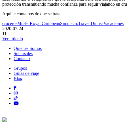
protección transmitiendo mucha confianza para seguir viajando en cru
Aquí te contamos de que se trata.
cruceros
Muster
Royal Caribbean
Simulacro
Travel Diunsa
Vacaciones
2020-07-24
11
Ver artículo
Quienes Somos
Sucursales
Contacto
Grupos
Guías de viaje
Blog