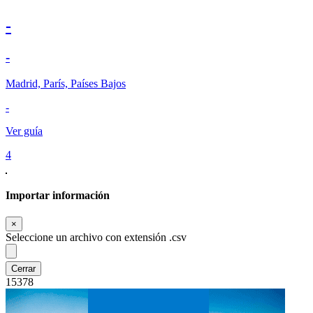
-
-
Madrid, París, Países Bajos
-
Ver guía
4
Importar información
Cerrar
×
Seleccione un archivo con extensión .csv
Cerrar
15378