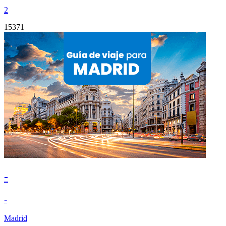
2
15371
-
-
Madrid