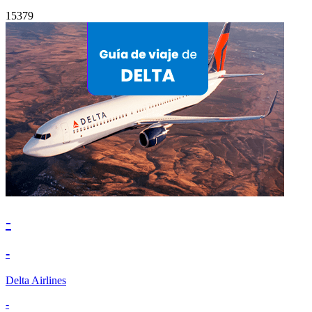
15379
-
-
Delta Airlines
-