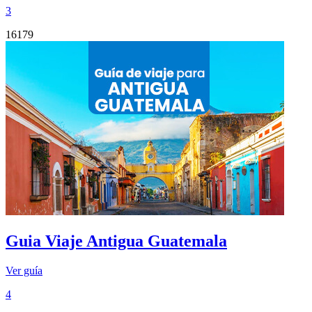
3
16179
Guia Viaje Antigua Guatemala
Ver guía
4