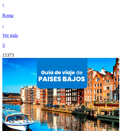
-
Roma
-
Ver guía
3
15373