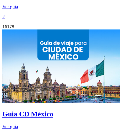
Ver guía
2
16178
Guia CD México
Ver guía