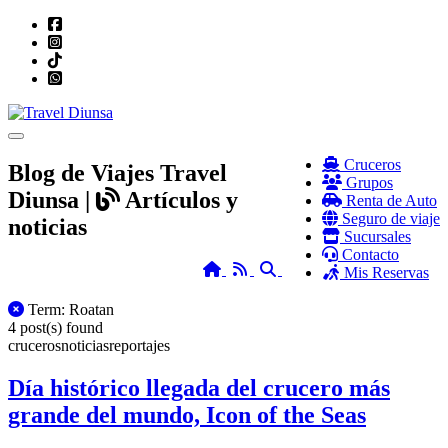
Toggle navigation
Cruceros
Blog de Viajes Travel
Grupos
Diunsa |
Artículos y
Renta de Auto
Seguro de viaje
noticias
Sucursales
Contacto
Home
RSS
Search
Mis Reservas
All Posts
Term: Roatan
4 post(s) found
cruceros
noticias
reportajes
Día histórico llegada del crucero más
grande del mundo, Icon of the Seas