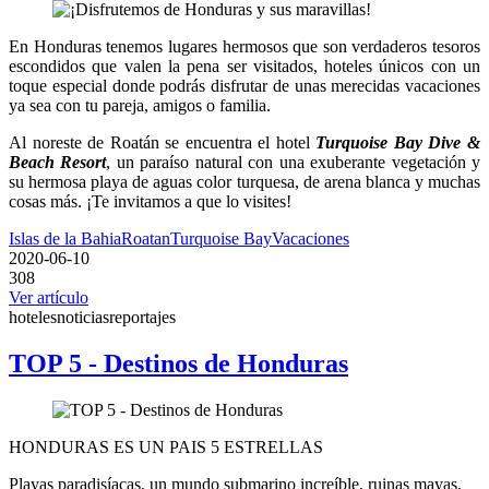
En Honduras tenemos lugares hermosos que son verdaderos tesoros
escondidos que valen la pena ser visitados, hoteles únicos con un
toque especial donde podrás disfrutar de unas merecidas vacaciones
ya sea con tu pareja, amigos o familia.
Al noreste de Roatán se encuentra el hotel
Turquoise Bay Dive &
Beach Resort
, un paraíso natural con una exuberante vegetación y
su hermosa playa de aguas color turquesa, de arena blanca y muchas
cosas más. ¡Te invitamos a que lo visites!
Islas de la Bahia
Roatan
Turquoise Bay
Vacaciones
2020-06-10
308
Ver artículo
hoteles
noticias
reportajes
TOP 5 - Destinos de Honduras
HONDURAS ES UN PAIS 5 ESTRELLAS
Playas paradisíacas, un mundo submarino increíble, ruinas mayas,