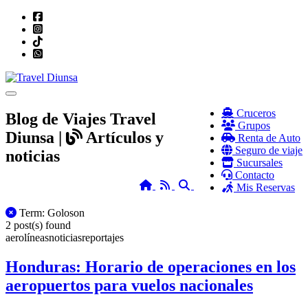
Toggle navigation
Cruceros
Blog de Viajes Travel
Grupos
Diunsa |
Artículos y
Renta de Auto
Seguro de viaje
noticias
Sucursales
Contacto
Home
RSS
Search
Mis Reservas
All Posts
Term: Goloson
2 post(s) found
aerolíneas
noticias
reportajes
Honduras: Horario de operaciones en los
aeropuertos para vuelos nacionales