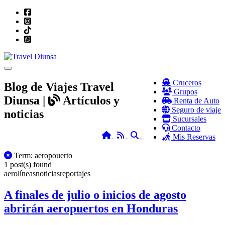
Toggle navigation
Cruceros
Blog de Viajes Travel
Grupos
Diunsa |
Artículos y
Renta de Auto
Seguro de viaje
noticias
Sucursales
Contacto
Home
RSS
Search
Mis Reservas
All Posts
Term: aeropouerto
1 post(s) found
aerolíneas
noticias
reportajes
A finales de julio o inicios de agosto
abrirán aeropuertos en Honduras