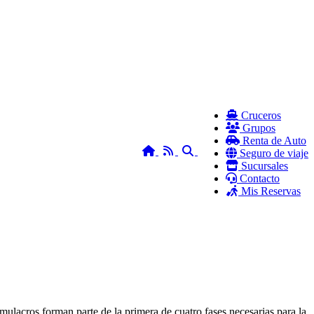
Cruceros
Grupos
Renta de Auto
Home
RSS
Search
Seguro de viaje
Sucursales
Contacto
Mis Reservas
ulacros forman parte de la primera de cuatro fases necesarias para la