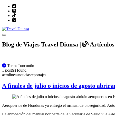
Toggle navigation
Blog de Viajes Travel Diunsa |
Artículos 
All Posts
Term: Toncontin
1 post(s) found
aerolíneas
noticias
reportajes
A finales de julio o inicios de agosto abri
Aeropuertos de Honduras ya entrego el manual de bioseguridad. Autorid
La aprobación del manual por parte de la Secretaria de Salud y la Ag