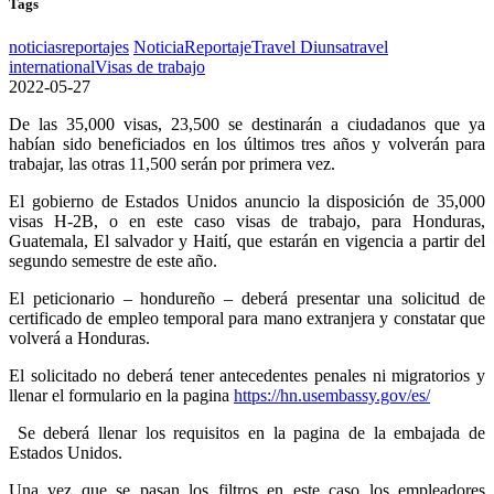
Tags
noticias
reportajes
Noticia
Reportaje
Travel Diunsa
travel
international
Visas de trabajo
2022-05-27
De las 35,000 visas, 23,500 se destinarán a ciudadanos que ya
habían sido beneficiados en los últimos tres años y volverán para
trabajar, las otras 11,500 serán por primera vez.
El gobierno de Estados Unidos anuncio la disposición de 35,000
visas H-2B, o en este caso visas de trabajo, para Honduras,
Guatemala, El salvador y Haití, que estarán en vigencia a partir del
segundo semestre de este año.
El peticionario – hondureño – deberá presentar una solicitud de
certificado de empleo temporal para mano extranjera y constatar que
volverá a Honduras.
El solicitado no deberá tener antecedentes penales ni migratorios y
llenar el formulario en la pagina
https://hn.usembassy.gov/es/
Se deberá llenar los requisitos en la pagina de la embajada de
Estados Unidos.
Una vez que se pasan los filtros en este caso los empleadores