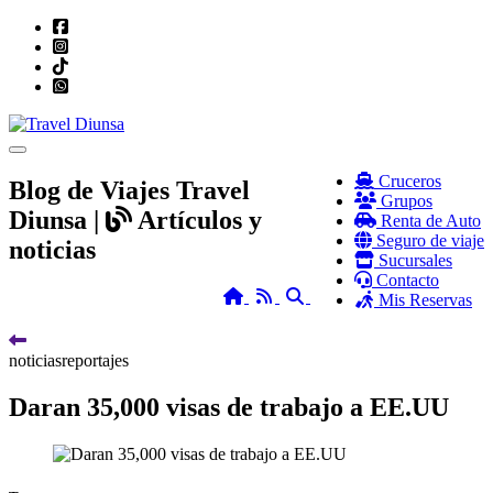
Toggle navigation
Cruceros
Blog de Viajes Travel
Grupos
Diunsa |
Artículos y
Renta de Auto
Seguro de viaje
noticias
Sucursales
Contacto
Home
RSS
Search
Mis Reservas
noticias
reportajes
Daran 35,000 visas de trabajo a EE.UU