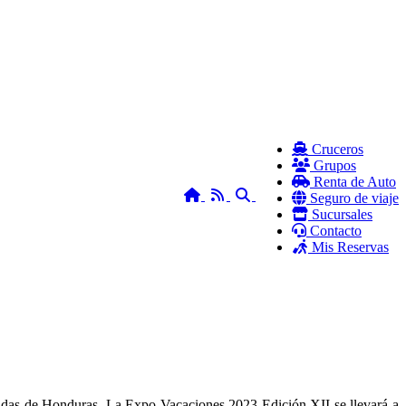
Cruceros
Grupos
Renta de Auto
Home
RSS
Search
Seguro de viaje
Sucursales
Contacto
Mis Reservas
acadas de Honduras. La Expo Vacaciones 2023 Edición XII se llevará a