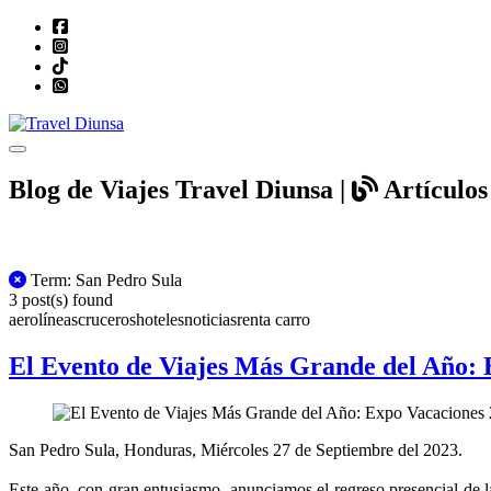
Toggle navigation
Blog de Viajes Travel Diunsa |
Artículos 
All Posts
Term: San Pedro Sula
3 post(s) found
aerolíneas
cruceros
hoteles
noticias
renta carro
El Evento de Viajes Más Grande del Año:
San Pedro Sula, Honduras, Miércoles 27 de Septiembre del 2023.
Este año, con gran entusiasmo, anunciamos el regreso presencial de 