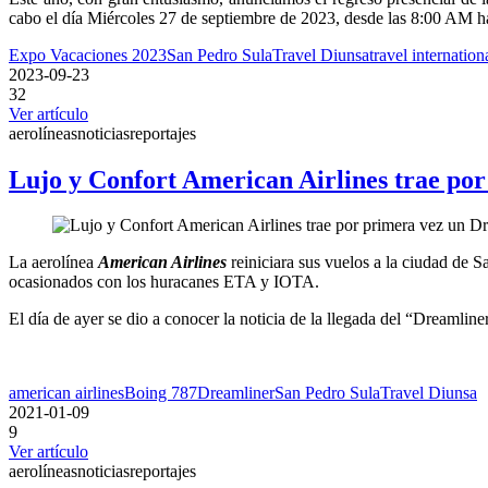
cabo el día Miércoles 27 de septiembre de 2023, desde las 8:00 AM h
Expo Vacaciones 2023
San Pedro Sula
Travel Diunsa
travel internation
2023-09-23
32
Ver artículo
aerolíneas
noticias
reportajes
Lujo y Confort American Airlines trae po
La aerolínea
American Airlines
reiniciara sus vuelos a la ciudad de 
ocasionados con los huracanes ETA y IOTA.
El día de ayer se dio a conocer la noticia de la llegada del “Dreamlin
american airlines
Boing 787
Dreamliner
San Pedro Sula
Travel Diunsa
2021-01-09
9
Ver artículo
aerolíneas
noticias
reportajes