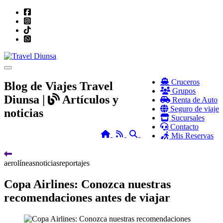
Toggle navigation
Cruceros
Blog de Viajes Travel
Grupos
Diunsa |
Artículos y
Renta de Auto
Seguro de viaje
noticias
Sucursales
Contacto
Home
RSS
Search
Mis Reservas
aerolíneas
noticias
reportajes
Copa Airlines: Conozca nuestras
recomendaciones antes de viajar