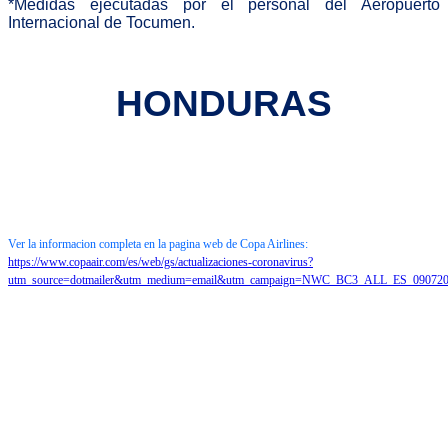
*Medidas ejecutadas por el personal del Aeropuerto
Internacional de Tocumen.
HONDURAS
Ver la informacion completa en la pagina web de Copa Airlines:
https://www.copaair.com/es/web/gs/actualizaciones-coronavirus?
utm_source=dotmailer&utm_medium=email&utm_campaign=NWC_BC3_ALL_ES_09072