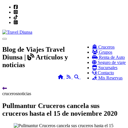
Toggle navigation
Cruceros
Blog de Viajes Travel
Grupos
Diunsa |
Artículos y
Renta de Auto
Seguro de viaje
noticias
Sucursales
Contacto
Home
RSS
Search
Mis Reservas
cruceros
noticias
Pullmantur Cruceros cancela sus
cruceros hasta el 15 de noviembre 2020